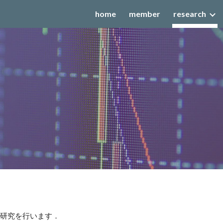
home
member
research
ip to main content
Skip to navigat
研究を行います．